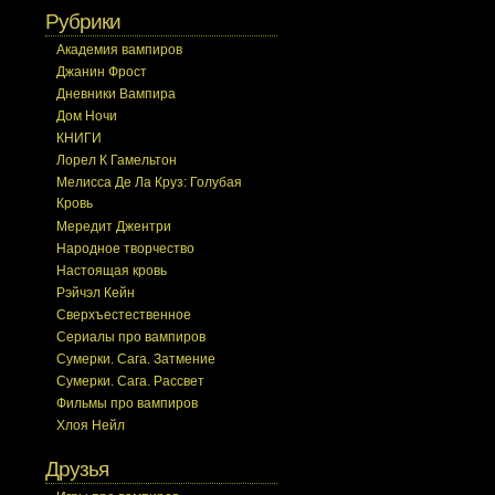
Рубрики
Академия вампиров
Джанин Фрост
Дневники Вампира
Дом Ночи
КНИГИ
Лорел К Гамельтон
Мелисса Де Ла Круз: Голубая
Кровь
Мередит Джентри
Народное творчество
Настоящая кровь
Рэйчэл Кейн
Сверхъестественное
Сериалы про вампиров
Сумерки. Сага. Затмение
Сумерки. Сага. Рассвет
Фильмы про вампиров
Хлоя Нейл
Друзья