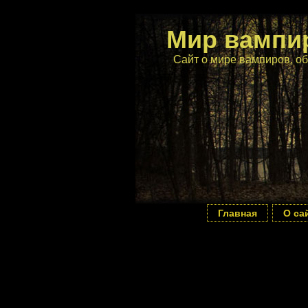
Мир вампи
Сайт о мире вампиров, об
Главная
О са