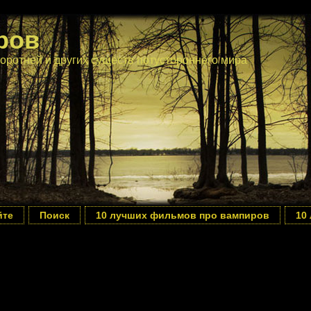
ров
оротней и других существ потустороннего мира
йте
Поиск
10 лучших фильмов про вампиров
10