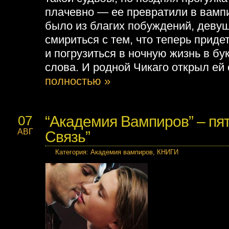
плачевно — ее превратили в вампи
было из благих побуждений, деву
смириться с тем, что теперь прид
и погрузиться в ночную жизнь в б
слова. И родной Чикаго открыл ей 
полностью »
“Академия Вампиров” – пят
07
АВГ
Связь”
Категория
:
Академия вампиров
,
КНИГИ