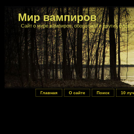
Мир вампиров
Сайт о мире вампиров, оборотней и других сущес
Главная
О сайте
Поиск
10 лу