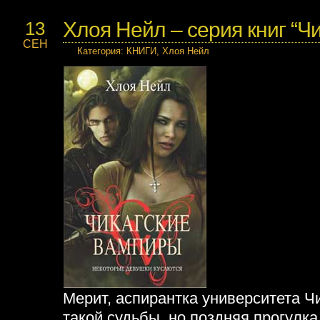
Хлоя Нейл – серия книг “Ч
13
СЕН
Категория
:
КНИГИ
,
Хлоя Нейл
Мерит, аспирантка университета Ч
такой судьбы, но поздняя прогулка