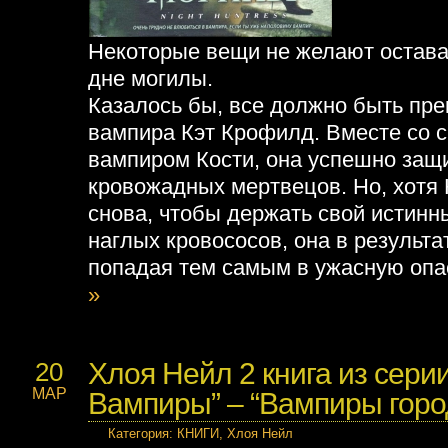
Некоторые вещи не желают остав
дне могилы.
Казалось бы, все должно быть пре
вампира Кэт Крофилд. Вместе со 
вампиром Кости, она успешно защ
кровожадных мертвецов. Но, хотя 
снова, чтобы держать свой истинны
наглых кровососов, она в результа
попадая тем самым в ужасную опа
»
Хлоя Нейл 2 книга из серии
20
МАР
Вампиры” – “Вампиры горо
Категория
:
КНИГИ
,
Хлоя Нейл