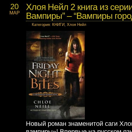
Хлоя Нейл 2 книга из серии
20
МАР
Вампиры” – “Вампиры горо
Категория
:
КНИГИ
,
Хлоя Нейл
Новый роман знаменитой саги Хло
вампиры»! Впервые на русском яз