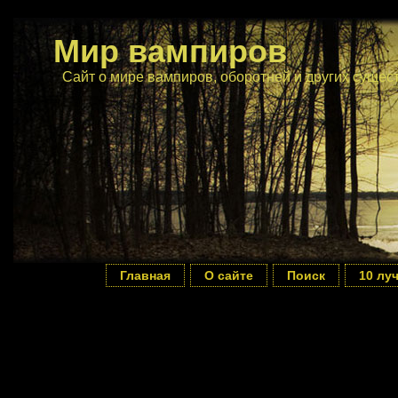
Мир вампиров
Сайт о мире вампиров, оборотней и других сущес
Главная
О сайте
Поиск
10 лу