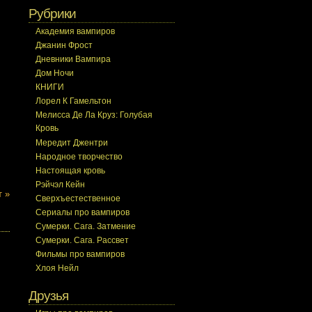
Рубрики
Академия вампиров
Джанин Фрост
Дневники Вампира
Дом Ночи
КНИГИ
Лорел К Гамельтон
Мелисса Де Ла Круз: Голубая
Кровь
Мередит Джентри
Народное творчество
Настоящая кровь
Рэйчэл Кейн
т »
Сверхъестественное
Сериалы про вампиров
Сумерки. Сага. Затмение
Сумерки. Сага. Рассвет
Фильмы про вампиров
Хлоя Нейл
Друзья