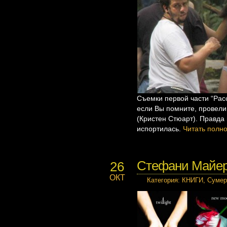
Съемки первой части “Рас
если Вы помните, провели
(Кристен Стюарт). Правда
испортилась.
Читать полн
Стефани Майер 
26
ОКТ
Категория
:
КНИГИ
,
Сумер