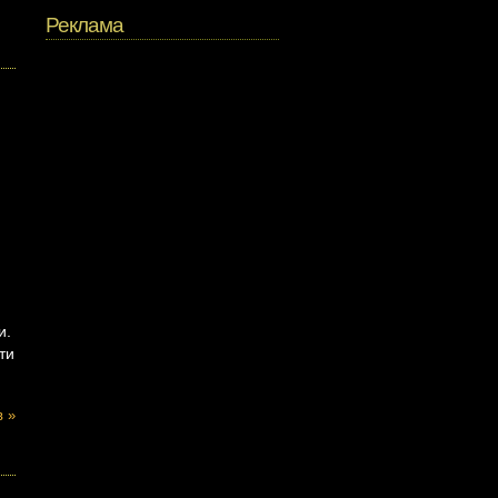
Реклама
и.
ти
в »