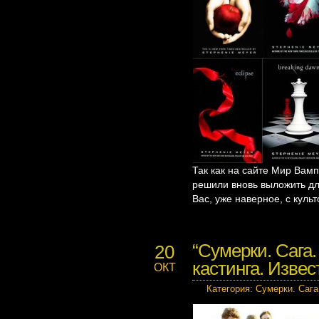
Так как на сайте Мир Вамп
решили вновь выложить дл
Вас, уже наверное, с кул
“Сумерки. Сага.
20
кастинга. Изве
ОКТ
Категория
:
Сумерки. Сага