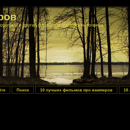
ров
оротней и других существ потустороннего мира
йте
Поиск
10 лучших фильмов про вампиров
10