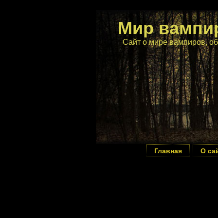
Мир вампи
Сайт о мире вампиров, об
Главная
О са