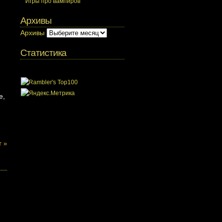
Игры про вампиров
Архивы
Архивы
Статистика
е,
т »