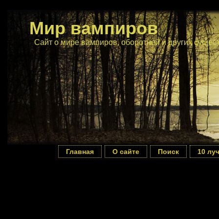
Мир вампиров
Сайт о мире вампиров, оборотней и других сущес
Главная
О сайте
Поиск
10 лу