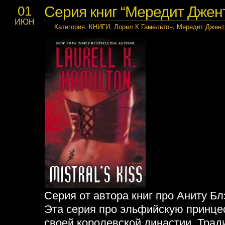
Серия книг “Мередит Джент
01
ИЮН
Категория
:
КНИГИ
,
Лорел К Гамельтон
,
Мередит Джент
Серия от автора книг про Аниту Бл
Эта серия про эльфийскую принцес
своей королевской династии. Трад