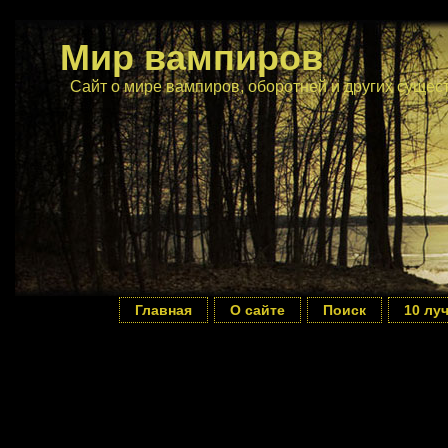
Мир вампиров
Сайт о мире вампиров, оборотней и других сущес
Главная
О сайте
Поиск
10 лу