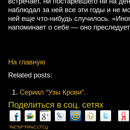
встречает, ни постаревшего ни на де
наблюдал за ней все эти годы и не мо
ней еще что-нибудь случилось. «Ино
напоминает о себе — оно преследуе
На главную
Related posts:
Сериал “Узы Крови”.
Поделиться в соц. сетях
РќСЂР°РІРёС‚СЃСЏ