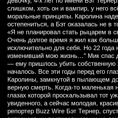
девочку, 4-х лет по имени Бэт Терне
слишком, хоть он и вампир, у него в
моральные принципы. Каролина наде
остепениться, а Бэт оказалась не в т
«Я не планировал стать рыцарем в 
Очень долгое время я жил как боль
исключительно для себя. Но 22 года 
изменивший мою жизнь…” Мик спас д
— ему пришлось убить собственную ж
началось. Все эти годы перед его гла
Каролины, замкнутой в пылающем до
верную смерть. Когда-то маленькая н
глазах которой проскальзывал тот уж
увиденного, а сейчас молодая, крас
репортер Buzz Wire Бэт Тернер, спуст