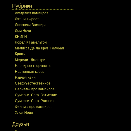
Рубрики
Академия вампиров
Джанин Фрост
Дневники Вампира
Дом Ночи
КНИГИ
Лорел К Гамельтон
Мелисса Де Ла Круз: Голубая
Кровь
Мередит Джентри
Народное творчество
Настоящая кровь
Рэйчэл Кейн
Сверхъестественное
Сериалы про вампиров
Сумерки. Сага. Затмение
Сумерки. Сага. Рассвет
Фильмы про вампиров
Хлоя Нейл
Друзья