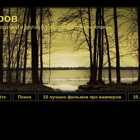
ров
оротней и других существ потустороннего мира
йте
Поиск
10 лучших фильмов про вампиров
10