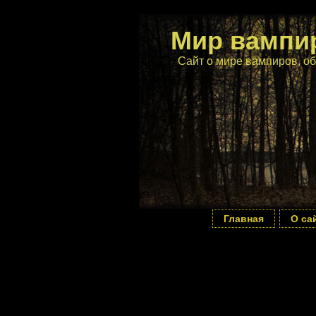
Мир вампи
Сайт о мире вампиров, об
Главная
О са