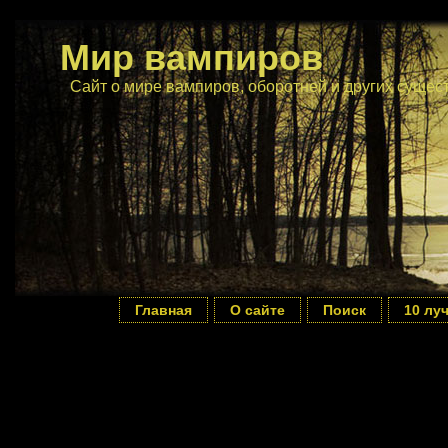
Мир вампиров
Сайт о мире вампиров, оборотней и других сущес
Главная
О сайте
Поиск
10 лу