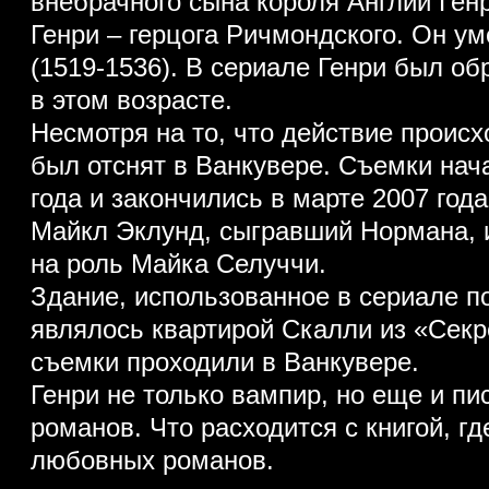
внебрачного сына короля Англии Генри
Генри – герцога Ричмондского. Он ум
(1519-1536). В сериале Генри был о
в этом возрасте.
Несмотря на то, что действие происх
был отснят в Ванкувере. Съемки нач
года и закончились в марте 2007 года
Майкл Эклунд, сыгравший Нормана, 
на роль Майка Селуччи.
Здание, использованное в сериале по
являлось квартирой Скалли из «Секр
съемки проходили в Ванкувере.
Генри не только вампир, но еще и пи
романов. Что расходится с книгой, гд
любовных романов.