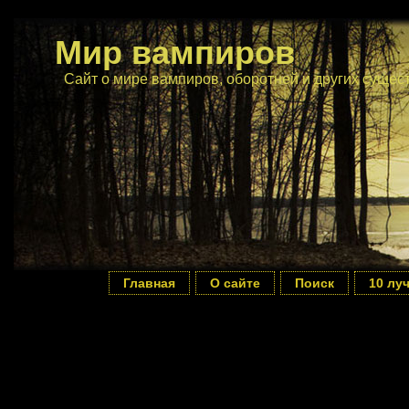
Мир вампиров
Сайт о мире вампиров, оборотней и других сущес
Главная
О сайте
Поиск
10 лу