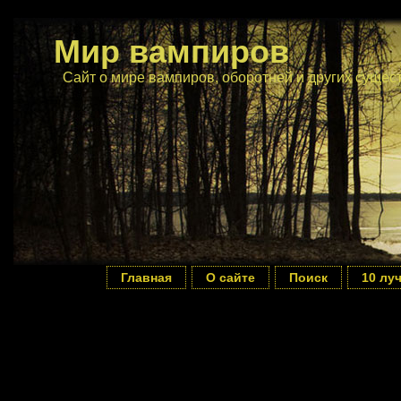
Мир вампиров
Сайт о мире вампиров, оборотней и других сущес
Главная
О сайте
Поиск
10 лу