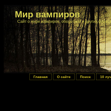
Мир вампиров
Сайт о мире вампиров, оборотней и других сущес
Главная
О сайте
Поиск
10 лу