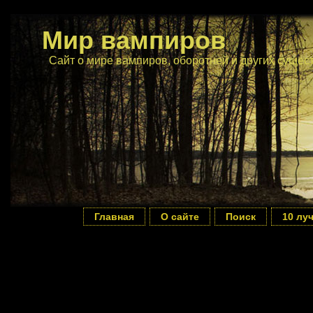
Мир вампиров
Сайт о мире вампиров, оборотней и других сущес
Главная
О сайте
Поиск
10 лу