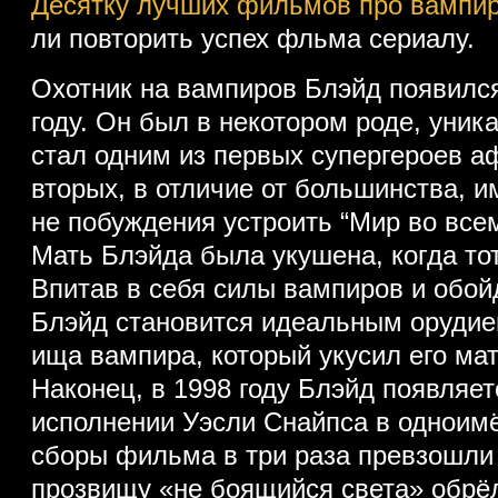
Десятку лучших фильмов про вампи
ли повторить успех фльма сериалу.
Охотник на вампиров Блэйд появился 
году. Он был в некотором роде, уник
стал одним из первых супергероев а
вторых, в отличие от большинства, и
не побуждения устроить “Мир во все
Мать Блэйда была укушена, когда тот
Впитав в себя силы вампиров и обой
Блэйд становится идеальным орудие
ища вампира, который укусил его мат
Наконец, в 1998 году Блэйд появляет
исполнении Уэсли Снайпса в одноим
сборы фильма в три раза превзошли е
прозвищу «не боящийся света» обр