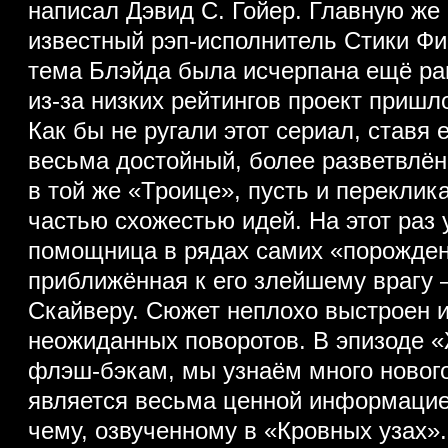
написал Дэвид С. Гойер. Главную же
известный рэп-исполнитель Стики Фин
тема Блэйда была исчерпана ещё ран
из-за низких рейтингов проект пришл
Как бы не ругали этот сериал, ставя 
весьма достойный, более разветвлё
в той же «Троице», пусть и перекли
частью схожестью идей. На этот раз 
помощница в рядах самих «порожде
приближённая к его злейшему врагу
Скайверу. Сюжет неплохо выстроен 
неожиданных поворотов. В эпизоде «
флэш-бэкам, мы узнаём много новог
является весьма ценной информацией
чему, озвученному в «Кровных узах»