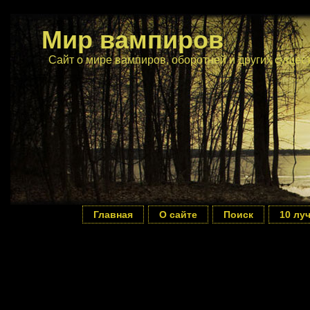
Мир вампиров
Сайт о мире вампиров, оборотней и других сущес
Главная
О сайте
Поиск
10 лу