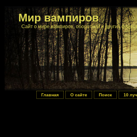
Мир вампиров
Сайт о мире вампиров, оборотней и других сущес
Главная
О сайте
Поиск
10 лу