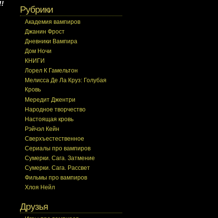
!
Рубрики
Академия вампиров
Джанин Фрост
Дневники Вампира
Дом Ночи
КНИГИ
Лорел К Гамельтон
Мелисса Де Ла Круз: Голубая
Кровь
Мередит Джентри
Народное творчество
Настоящая кровь
Рэйчэл Кейн
Сверхъестественное
Сериалы про вампиров
Сумерки. Сага. Затмение
Сумерки. Сага. Рассвет
Фильмы про вампиров
Хлоя Нейл
Друзья