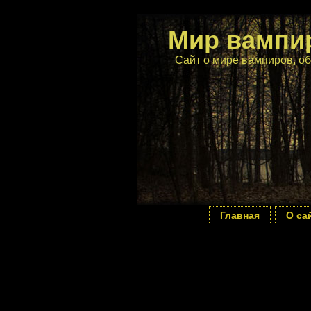
Мир вампи
Сайт о мире вампиров, об
Главная
О са