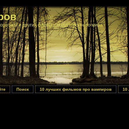
ров
оротней и других существ потустороннего мира
йте
Поиск
10 лучших фильмов про вампиров
10