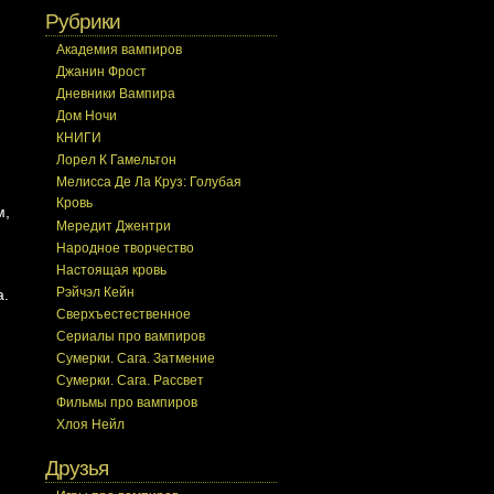
Рубрики
Академия вампиров
Джанин Фрост
Дневники Вампира
Дом Ночи
КНИГИ
Лорел К Гамельтон
Мелисса Де Ла Круз: Голубая
Кровь
м,
Мередит Джентри
Народное творчество
Настоящая кровь
Рэйчэл Кейн
а.
Сверхъестественное
Сериалы про вампиров
Сумерки. Сага. Затмение
Сумерки. Сага. Рассвет
Фильмы про вампиров
Хлоя Нейл
Друзья