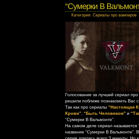
“Сумерки В Вальмонт
Категория:
Сериалы про вампиров
Голосование за лучший сериал про
решили поближе познакомить Вас с 
Так как про сериалы
“Настоящая 
Крови”
,
“Быть Человеком”
и
“Та
“Сумерки В Вальмонте”.
На самом деле сериал называется “
название “Сумерки В Вальмонте”. 
серия длилась всего 3 минуты. Но 