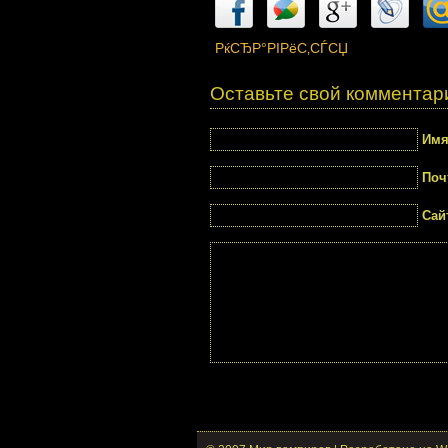
РќСЂР°РІРёС‚СЃСЏ
Оставьте свой комментар
Им
Поч
Сай