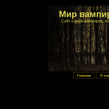
Мир вампи
Сайт о мире вампиров, об
Главная
О са