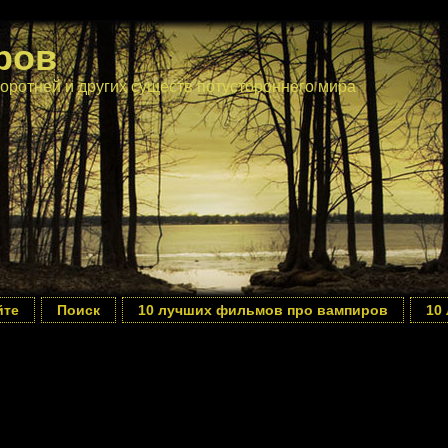
ров
оротней и других существ потустороннего мира
йте
Поиск
10 лучших фильмов про вампиров
10