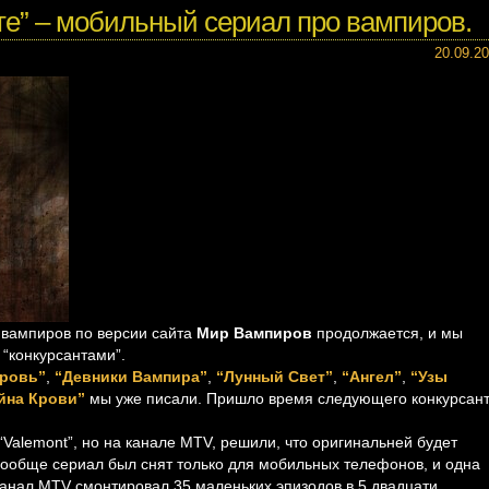
е” – мобильный сериал про вампиров.
20.09.2
 вампиров по версии сайта
Мир Вампиров
продолжается, и мы
“конкурсантами”.
Кровь”
,
“Девники Вампира”
,
“Лунный Свет”
,
“Ангел”
,
“Узы
йна Крови”
мы уже писали. Пришло время следующего конкурсант
Valemont”, но на канале МTV, решили, что оригинальней будет
Вообще сериал был снят только для мобильных телефонов, и одна
канал МTV смонтировал 35 маленьких эпизодов в 5 двадцати