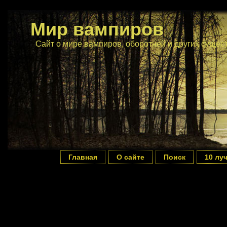
Мир вампиров
Сайт о мире вампиров, оборотней и других сущес
Главная
О сайте
Поиск
10 лу