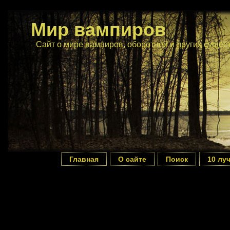
Мир вампиров
Сайт о мире вампиров, оборотней и других сущес
Главная
О сайте
Поиск
10 лу