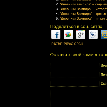
“Дневники вампира” – седьмая
“Дневники Вампира” – четверт
“Дневники Вампира” – третья 
“Дневники Вампира” – пятая с
Поделиться в соц. сетях
РќСЂР°РІРёС‚СЃСЏ
Оставьте свой комментар
Им
Поч
Сай