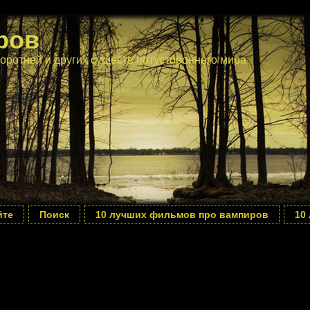
ров
оротней и других существ потустороннего мира
йте
Поиск
10 лучших фильмов про вампиров
10