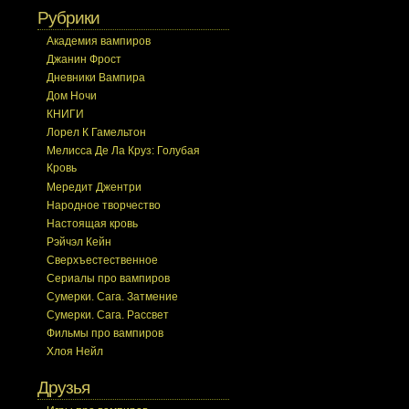
Рубрики
Академия вампиров
Джанин Фрост
Дневники Вампира
Дом Ночи
КНИГИ
Лорел К Гамельтон
Мелисса Де Ла Круз: Голубая
Кровь
Мередит Джентри
Народное творчество
Настоящая кровь
Рэйчэл Кейн
Сверхъестественное
Сериалы про вампиров
Сумерки. Сага. Затмение
Сумерки. Сага. Рассвет
Фильмы про вампиров
Хлоя Нейл
Друзья