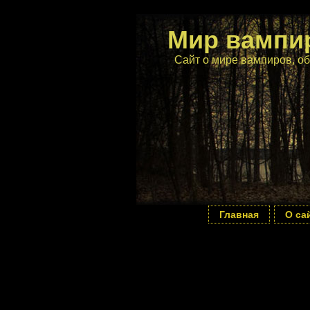
Мир вампи
Сайт о мире вампиров, об
Главная
О са