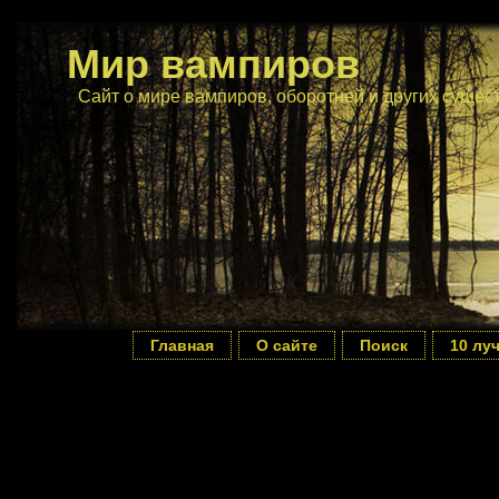
Мир вампиров
Сайт о мире вампиров, оборотней и других сущес
Главная
О сайте
Поиск
10 лу