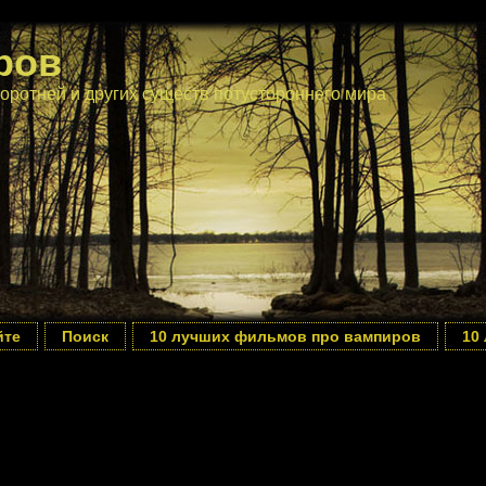
ров
оротней и других существ потустороннего мира
йте
Поиск
10 лучших фильмов про вампиров
10