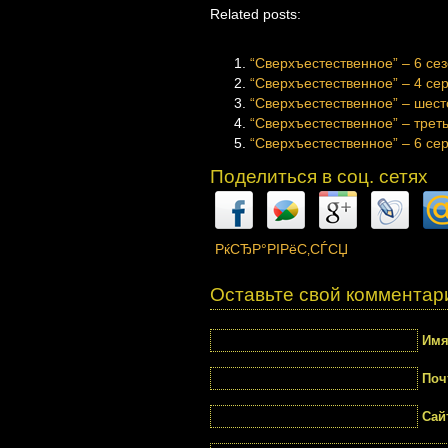
Related posts:
“Сверхъестественное” – 6 сез
“Сверхъестественное” – 4 сер
“Сверхъестественное” – шесто
“Сверхъестественное” – треть
“Сверхъестественное” – 6 сер
Поделиться в соц. сетях
РќСЂР°РІРёС‚СЃСЏ
Оставьте свой комментар
Им
Поч
Сай