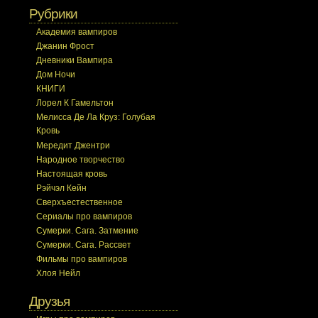
Рубрики
Академия вампиров
Джанин Фрост
Дневники Вампира
Дом Ночи
КНИГИ
Лорел К Гамельтон
Мелисса Де Ла Круз: Голубая
Кровь
Мередит Джентри
Народное творчество
Настоящая кровь
Рэйчэл Кейн
Сверхъестественное
Сериалы про вампиров
Сумерки. Сага. Затмение
Сумерки. Сага. Рассвет
Фильмы про вампиров
Хлоя Нейл
Друзья