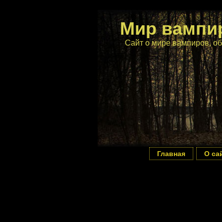
Мир вампи
Сайт о мире вампиров, об
Главная
О са