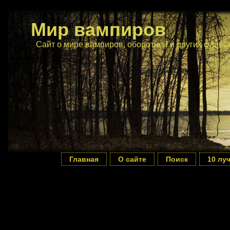
Мир вампиров
Сайт о мире вампиров, оборотней и других сущес
Главная
О сайте
Поиск
10 лу