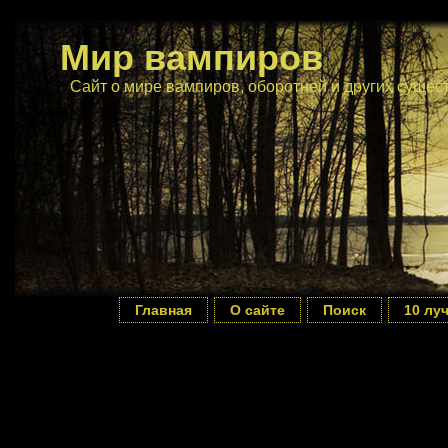
Мир вампиров
Сайт о мире вампиров, оборотней и других сущес
Главная
О сайте
Поиск
10 лу