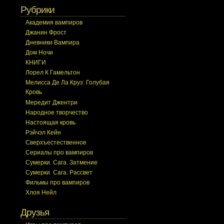
Рубрики
Академия вампиров
Джанин Фрост
Дневники Вампира
Дом Ночи
КНИГИ
Лорел К Гамельтон
Мелисса Де Ла Круз: Голубая
Кровь
Мередит Джентри
Народное творчество
Настоящая кровь
Рэйчэл Кейн
Сверхъестественное
Сериалы про вампиров
Сумерки. Сага. Затмение
Сумерки. Сага. Рассвет
Фильмы про вампиров
Хлоя Нейл
Друзья