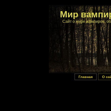
Мир вампи
Сайт о мире вампиров, об
Главная
О са