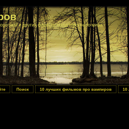
ров
оротней и других существ потустороннего мира
йте
Поиск
10 лучших фильмов про вампиров
10