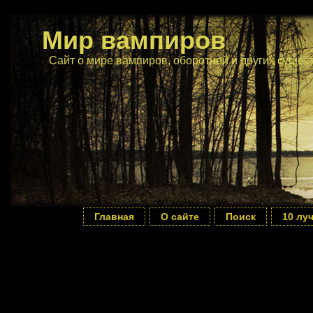
Мир вампиров
Сайт о мире вампиров, оборотней и других сущес
Главная
О сайте
Поиск
10 лу