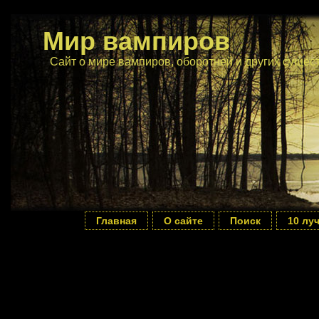
Мир вампиров
Сайт о мире вампиров, оборотней и других сущес
Главная
О сайте
Поиск
10 лу