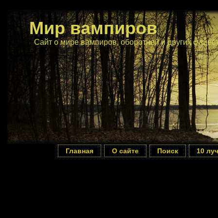
Мир вампиров
Сайт о мире вампиров, оборотней и других сущес
Главная
О сайте
Поиск
10 лу