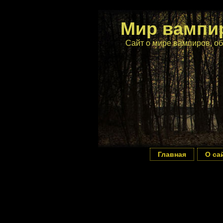
Мир вампи
Сайт о мире вампиров, об
Главная
О са