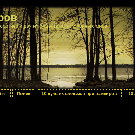
ров
оротней и других существ потустороннего мира
йте
Поиск
10 лучших фильмов про вампиров
10