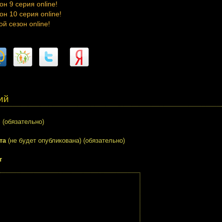
н 9 серия online!
он 10 серия online!
й сезон online!
ий
я
(обязательно)
та
(не будет опубликована) (обязательно)
т