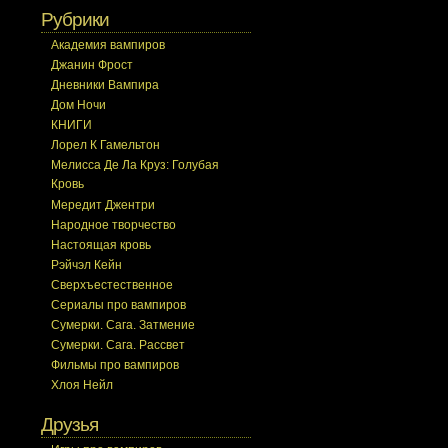
Рубрики
Академия вампиров
Джанин Фрост
Дневники Вампира
Дом Ночи
КНИГИ
Лорел К Гамельтон
Мелисса Де Ла Круз: Голубая
Кровь
Мередит Джентри
Народное творчество
Настоящая кровь
Рэйчэл Кейн
Сверхъестественное
Сериалы про вампиров
Сумерки. Сага. Затмение
Сумерки. Сага. Рассвет
Фильмы про вампиров
Хлоя Нейл
Друзья