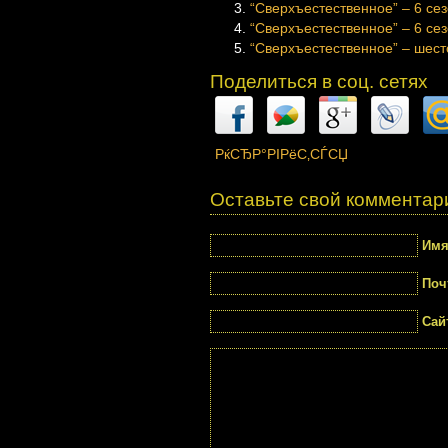
“Сверхъестественное” – 6 сезо
“Сверхъестественное” – 6 сез
“Сверхъестественное” – шесто
Поделиться в соц. сетях
РќСЂР°РІРёС‚СЃСЏ
Оставьте свой комментар
Им
Поч
Сай