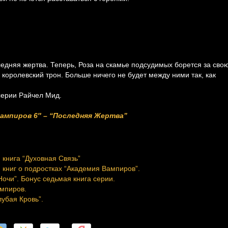
ледняя жертва. Теперь, Роза на скамье подсудимых борется за сво
 королевский трон. Больше ничего не будет между ними так, как
серии Райчел Мид.
ампиров 6″ – “Последняя Жертва”
 книга “Духовная Связь”
книг о подростках “Академия Вампиров”.
очи”. Бонус седьмая книга серии.
ампиров.
лубая Кровь”.