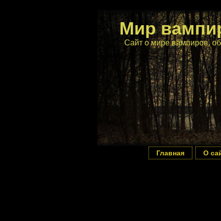
Мир вампи
Сайт о мире вампиров, об
Главная
О са