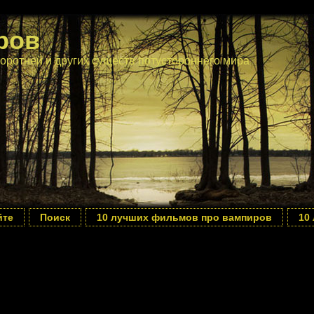
ров
оротней и других существ потустороннего мира
йте
Поиск
10 лучших фильмов про вампиров
10