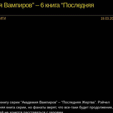
я Вампиров” – 6 книга “Последняя
ИГИ
19.03.2
книгу серии “Академия Вампиров” – “Последняя Жертва”. Рэйчел
няя книга серии, но фанаты верят, что все-таки будет продолжение,
ей не хочется расставаться с героями.