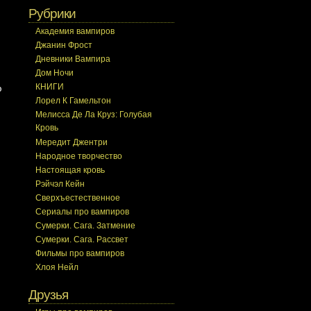
Рубрики
Академия вампиров
Джанин Фрост
Дневники Вампира
Дом Ночи
КНИГИ
ю
Лорел К Гамельтон
Мелисса Де Ла Круз: Голубая
Кровь
Мередит Джентри
Народное творчество
Настоящая кровь
Рэйчэл Кейн
Сверхъестественное
Сериалы про вампиров
Сумерки. Сага. Затмение
Сумерки. Сага. Рассвет
Фильмы про вампиров
Хлоя Нейл
Друзья