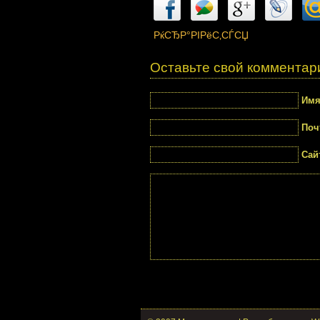
РќСЂР°РІРёС‚СЃСЏ
Оставьте свой комментар
Им
Поч
Сай