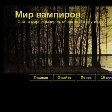
Мир вампиров
Сайт о мире вампиров, оборотней и других сущес
Главная
О сайте
Поиск
10 лу